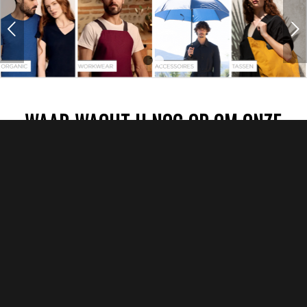
Volgende
1
2
WAAR WACHT U NOG OP OM ONZE
TEXTIELDRUKKERIJ IN TE
SCHAKELEN?
Het bedrukken van textiel is onze specialiteit bij Attentio.
Uiteraard bent u bij ons welkom voor T-shirts, maar wij
bedrukken ook andere soorten kleding in alle soorten en maten
tegen de scherpste prijs. Denk hierbij aan het bedrukken van
truien en sweaters, polo’s, broeken, tassen en nog veel meer.
Dankzij ons grote aanbod textielleveranciers en -producenten
kunnen wij T-shirts bedrukken en leveren volgens uw specifieke
wens. Hierbij maakt het niet uit of het om een simpel
promotieshirt gaat of professionele bedrijfskleding. Wij bieden